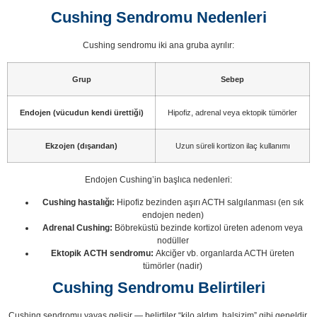
Cushing Sendromu Nedenleri
Cushing sendromu iki ana gruba ayrılır:
Grup
Sebep
Endojen (vücudun kendi ürettiği)
Hipofiz, adrenal veya ektopik tümörler
Ekzojen (dışarıdan)
Uzun süreli kortizon ilaç kullanımı
Endojen Cushing’in başlıca nedenleri:
Cushing hastalığı:
Hipofiz bezinden aşırı ACTH salgılanması (en sık
endojen neden)
Adrenal Cushing:
Böbreküstü bezinde kortizol üreten adenom veya
nodüller
Ektopik ACTH sendromu:
Akciğer vb. organlarda ACTH üreten
tümörler (nadir)
Cushing Sendromu Belirtileri
Cushing sendromu yavaş gelişir — belirtiler “kilo aldım, halsizim” gibi geneldir,