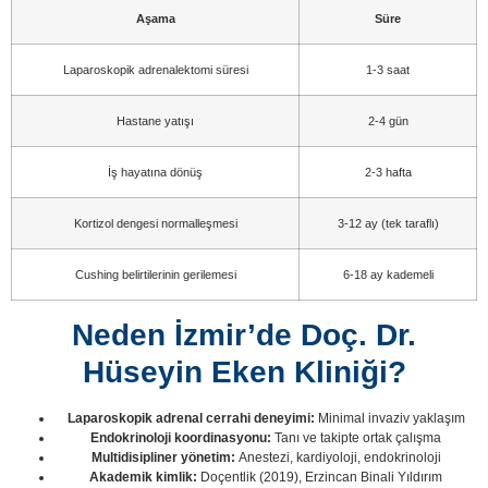
Aşama
Süre
Laparoskopik adrenalektomi süresi
1-3 saat
Hastane yatışı
2-4 gün
İş hayatına dönüş
2-3 hafta
Kortizol dengesi normalleşmesi
3-12 ay (tek taraflı)
Cushing belirtilerinin gerilemesi
6-18 ay kademeli
Neden İzmir’de Doç. Dr.
Hüseyin Eken Kliniği?
Laparoskopik adrenal cerrahi deneyimi:
Minimal invaziv yaklaşım
Endokrinoloji koordinasyonu:
Tanı ve takipte ortak çalışma
Multidisipliner yönetim:
Anestezi, kardiyoloji, endokrinoloji
Akademik kimlik:
Doçentlik (2019), Erzincan Binali Yıldırım