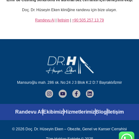
İzmir’de Cushing sendromu ve adrenal bez cerrahisi için deneyimli ekip.
Doç. Dr. Hüseyin Eken kliniğine randevu için bize ulaşın.
Randevu Al
|
İletişim
|
+90 505 257 13 79
Mansuroğlu mah. 286 sk. No:24 J 3 Blok K:2 D:7 Bayraklı/İzmir
Randevu Al
Ekibimiz
Hizmetlerimiz
Blog
İletişim
© 2026 Doç. Dr. Hüseyin Eken – Obezite, Genel ve Kanser Cerrahisi