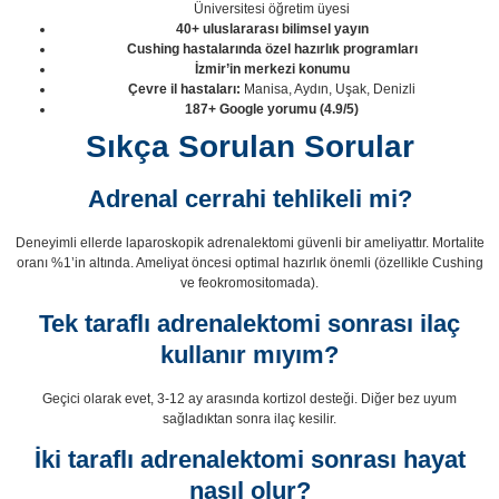
Üniversitesi öğretim üyesi
40+ uluslararası bilimsel yayın
Cushing hastalarında özel hazırlık programları
İzmir’in merkezi konumu
Çevre il hastaları:
Manisa, Aydın, Uşak, Denizli
187+ Google yorumu (4.9/5)
Sıkça Sorulan Sorular
Adrenal cerrahi tehlikeli mi?
Deneyimli ellerde laparoskopik adrenalektomi güvenli bir ameliyattır. Mortalite
oranı %1’in altında. Ameliyat öncesi optimal hazırlık önemli (özellikle Cushing
ve feokromositomada).
Tek taraflı adrenalektomi sonrası ilaç
kullanır mıyım?
Geçici olarak evet, 3-12 ay arasında kortizol desteği. Diğer bez uyum
sağladıktan sonra ilaç kesilir.
İki taraflı adrenalektomi sonrası hayat
nasıl olur?