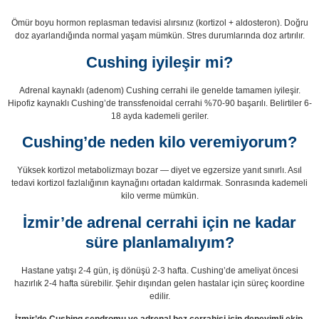
Ömür boyu hormon replasman tedavisi alırsınız (kortizol + aldosteron). Doğru
doz ayarlandığında normal yaşam mümkün. Stres durumlarında doz artırılır.
Cushing iyileşir mi?
Adrenal kaynaklı (adenom) Cushing cerrahi ile genelde tamamen iyileşir.
Hipofiz kaynaklı Cushing’de transsfenoidal cerrahi %70-90 başarılı. Belirtiler 6-
18 ayda kademeli geriler.
Cushing’de neden kilo veremiyorum?
Yüksek kortizol metabolizmayı bozar — diyet ve egzersize yanıt sınırlı. Asıl
tedavi kortizol fazlalığının kaynağını ortadan kaldırmak. Sonrasında kademeli
kilo verme mümkün.
İzmir’de adrenal cerrahi için ne kadar
süre planlamalıyım?
Hastane yatışı 2-4 gün, iş dönüşü 2-3 hafta. Cushing’de ameliyat öncesi
hazırlık 2-4 hafta sürebilir. Şehir dışından gelen hastalar için süreç koordine
edilir.