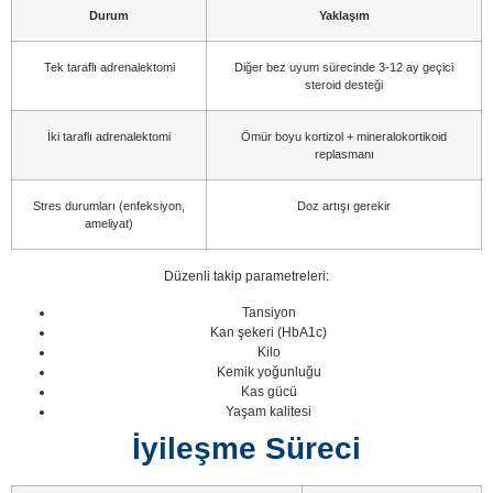
Durum
Yaklaşım
Tek taraflı adrenalektomi
Diğer bez uyum sürecinde 3-12 ay geçici
steroid desteği
İki taraflı adrenalektomi
Ömür boyu kortizol + mineralokortikoid
replasmanı
Stres durumları (enfeksiyon,
Doz artışı gerekir
ameliyat)
Düzenli takip parametreleri:
Tansiyon
Kan şekeri (HbA1c)
Kilo
Kemik yoğunluğu
Kas gücü
Yaşam kalitesi
İyileşme Süreci