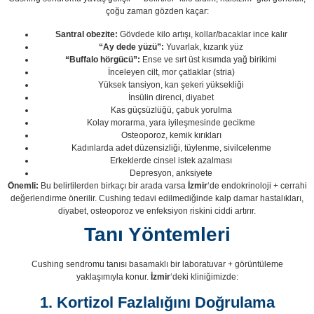
çoğu zaman gözden kaçar:
Santral obezite:
Gövdede kilo artışı, kollar/bacaklar ince kalır
“Ay dede yüzü”:
Yuvarlak, kızarık yüz
“Buffalo hörgücü”:
Ense ve sırt üst kısımda yağ birikimi
İnceleyen cilt, mor çatlaklar (stria)
Yüksek tansiyon, kan şekeri yüksekliği
İnsülin direnci, diyabet
Kas güçsüzlüğü, çabuk yorulma
Kolay morarma, yara iyileşmesinde gecikme
Osteoporoz, kemik kırıkları
Kadınlarda adet düzensizliği, tüylenme, sivilcelenme
Erkeklerde cinsel istek azalması
Depresyon, anksiyete
Önemli:
Bu belirtilerden birkaçı bir arada varsa
İzmir
‘de endokrinoloji + cerrahi
değerlendirme önerilir. Cushing tedavi edilmediğinde kalp damar hastalıkları,
diyabet, osteoporoz ve enfeksiyon riskini ciddi artırır.
Tanı Yöntemleri
Cushing sendromu tanısı basamaklı bir laboratuvar + görüntüleme
yaklaşımıyla konur.
İzmir
‘deki kliniğimizde:
1. Kortizol Fazlalığını Doğrulama