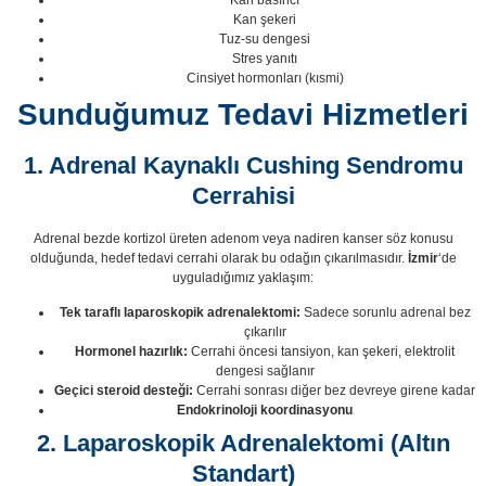
Kan şekeri
Tuz-su dengesi
Stres yanıtı
Cinsiyet hormonları (kısmi)
Sunduğumuz Tedavi Hizmetleri
1. Adrenal Kaynaklı Cushing Sendromu
Cerrahisi
Adrenal bezde kortizol üreten adenom veya nadiren kanser söz konusu
olduğunda, hedef tedavi cerrahi olarak bu odağın çıkarılmasıdır.
İzmir
‘de
uyguladığımız yaklaşım:
Tek taraflı laparoskopik adrenalektomi:
Sadece sorunlu adrenal bez
çıkarılır
Hormonel hazırlık:
Cerrahi öncesi tansiyon, kan şekeri, elektrolit
dengesi sağlanır
Geçici steroid desteği:
Cerrahi sonrası diğer bez devreye girene kadar
Endokrinoloji koordinasyonu
2. Laparoskopik Adrenalektomi (Altın
Standart)