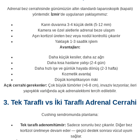
Adrenal bez cerrahisinde günümüzün altın standardı laparoskopik (kapalı)
yöntemdir.
İzmir
‘de uygulanan yaklaşımımız:
Karın duvarına 3-4 küçük delik (5-12 mm)
Kamera ve özel aletlerle adrenal beze ulaşım
Aşırı kortizol üreten bez veya nodül kontrollü çıkarılır
Yaklaşık 1-3 saatlik işlem
Avantajları:
Daha küçük kesiler, daha az ağrı
Daha kısa hastane yatışı (2-4 gün)
Daha hızlı işe ve günlük hayata dönüş (2-3 hafta)
Kozmetik avantaj
Düşük komplikasyon riski
Açık cerrahi gerekenler:
Çok büyük tümörler (>6-8 cm), invaziv lezyonlar, ileri
yapışıklık varlığında açık adrenalektomi tercih edilebilir.
3. Tek Taraflı vs İki Taraflı Adrenal Cerrahi
Cushing sendromunda planlama:
Tek taraflı adenom/tümör:
Sadece sorunlu bez çıkarılır. Diğer bez
kortizol üretmeye devam eder — geçici destek sonrası vücut uyum
sağlar.