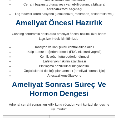
Cerrahi başarısız olursa veya yan etkili durumda
bilateral
adrenalektomi
seçeneği
İlaç tedavisi koordinasyonu (ketokonazol, metirapon, osilodrostat vb.)
Ameliyat Öncesi Hazırlık
Cushing sendromlu hastalarda ameliyat öncesi hazırlık özel önem
taşır.
İzmir
‘deki kliniğimizde:
Tansiyon ve kan şekeri kontrol altına alınır
Kalp damar değerlendirmesi (EKG, ekokardiyografi)
Kemik yoğunluğu değerlendirmesi
Enfeksiyon riskinin azaltılması
Pıhtılaşma bozukluklarının yönetimi
Geçici steroid desteği planlanması (ameliyat sonrası için)
Anestezi konsültasyonu
Ameliyat Sonrası Süreç Ve
Hormon Dengesi
Adrenal cerrahi sonrası en kritik konu vücudun yeni kortizol dengesine
uyumudur: