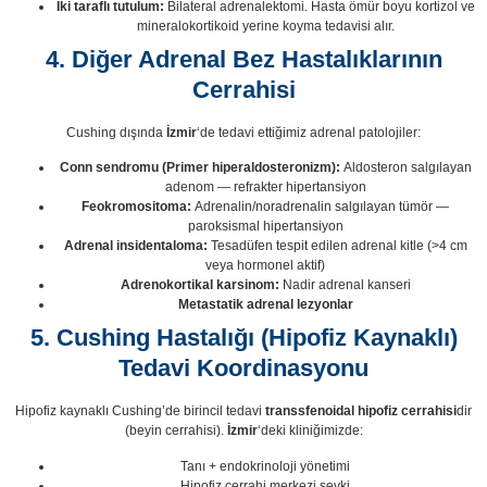
İki taraflı tutulum:
Bilateral adrenalektomi. Hasta ömür boyu kortizol ve
mineralokortikoid yerine koyma tedavisi alır.
4. Diğer Adrenal Bez Hastalıklarının
Cerrahisi
Cushing dışında
İzmir
‘de tedavi ettiğimiz adrenal patolojiler:
Conn sendromu (Primer hiperaldosteronizm):
Aldosteron salgılayan
adenom — refrakter hipertansiyon
Feokromositoma:
Adrenalin/noradrenalin salgılayan tümör —
paroksismal hipertansiyon
Adrenal insidentaloma:
Tesadüfen tespit edilen adrenal kitle (>4 cm
veya hormonel aktif)
Adrenokortikal karsinom:
Nadir adrenal kanseri
Metastatik adrenal lezyonlar
5. Cushing Hastalığı (Hipofiz Kaynaklı)
Tedavi Koordinasyonu
Hipofiz kaynaklı Cushing’de birincil tedavi
transsfenoidal hipofiz cerrahisi
dir
(beyin cerrahisi).
İzmir
‘deki kliniğimizde:
Tanı + endokrinoloji yönetimi
Hipofiz cerrahi merkezi sevki