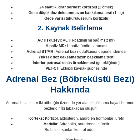
24 saatlik idrar serbest kortizolü
(2 örnek)
Gece düşük doz deksametazon baskılama testi
(1 mg)
Gece yarısı tükürük/serum kortizolü
2. Kaynak Belirleme
ACTH düzeyi:
ACTH-bağımlı mı bağımsız mı?
Hipofiz MR:
Hipofiz tümörü taraması
Adrenal BT/MR:
Adrenal bez nodül/tümör değerlendirmesi
Yüksek doz deksametazon baskılama testi
İnferior petrosal sinüs örneklemesi
(gerektiğinde)
PET-CT:
Ektopik kaynak şüphesinde
Adrenal Bez (Böbreküstü Bezi)
Hakkında
Adrenal bezler, her iki böbreğin üzerinde yer alan küçük ama hayati hormon
bezleridir. İki tabakadan oluşur:
Korteks:
Kortizol, aldosteron, androjen hormonları üretir
Medulla:
Adrenalin, noradrenalin üretir
Bu bezler şunları kontrol eder:
Kan basıncı