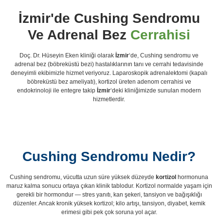
İzmir'de Cushing Sendromu
Ve Adrenal Bez
Cerrahisi
Doç. Dr. Hüseyin Eken kliniği olarak
İzmir
‘de, Cushing sendromu ve
adrenal bez (böbreküstü bezi) hastalıklarının tanı ve cerrahi tedavisinde
deneyimli ekibimizle hizmet veriyoruz. Laparoskopik adrenalektomi (kapalı
böbreküstü bez ameliyatı), kortizol üreten adenom cerrahisi ve
endokrinoloji ile entegre takip
İzmir
‘deki kliniğimizde sunulan modern
hizmetlerdir.
Cushing Sendromu Nedir?
Cushing sendromu, vücutta uzun süre yüksek düzeyde
kortizol
hormonuna
maruz kalma sonucu ortaya çıkan klinik tablodur. Kortizol normalde yaşam için
gerekli bir hormondur — stres yanıtı, kan şekeri, tansiyon ve bağışıklığı
düzenler. Ancak kronik yüksek kortizol; kilo artışı, tansiyon, diyabet, kemik
erimesi gibi pek çok soruna yol açar.