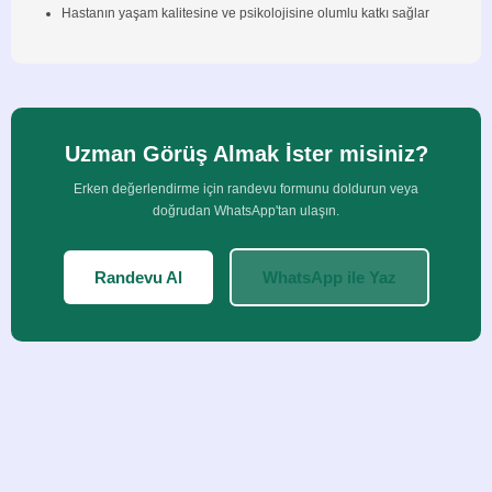
Hastanın yaşam kalitesine ve psikolojisine olumlu katkı sağlar
Uzman Görüş Almak İster misiniz?
Erken değerlendirme için randevu formunu doldurun veya
doğrudan WhatsApp'tan ulaşın.
Randevu Al
WhatsApp ile Yaz